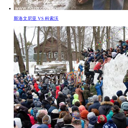
斯洛文尼亚 VS 科索沃