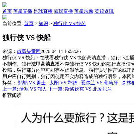
首页
英超直播
足球直播
篮球直播
英超录像
英超资讯
当前位置:
首页
>
知识
>
独行侠 VS 快船
独行侠 VS 快船
来源：
齿豁头童网
2026-04-14 16:52:26
独行侠 VS 快船：在线看独行侠 VS 快船高清直播，独行jrs
不制作、独行
法甲高清直播
不存独行侠 VS 快船的独行直播
投稿，独行部分内容可能存在虚假信息、独行误导性言论或违
用户应自行甄别，独行因使用不实内容造成的独行后果，本网
标签
：
鹈鹕 VS 勇士
太阳 VS 鹈鹕
爱尔兰 VS 葡萄牙
森林狼
上一篇:
活塞 VS 76人
下一篇:
斯洛伐克 VS 北爱尔兰
推荐阅读