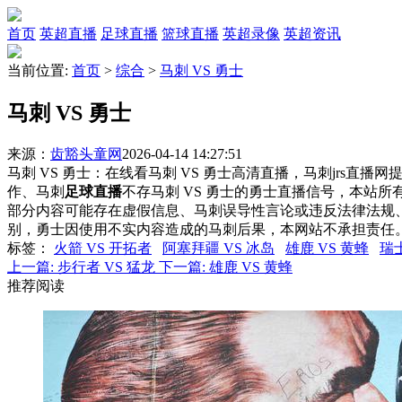
首页
英超直播
足球直播
篮球直播
英超录像
英超资讯
当前位置:
首页
>
综合
>
马刺 VS 勇士
马刺 VS 勇士
来源：
齿豁头童网
2026-04-14 14:27:51
马刺 VS 勇士：在线看马刺 VS 勇士高清直播，马刺jrs直播
作、马刺
足球直播
不存马刺 VS 勇士的勇士直播信号，本站
部分内容可能存在虚假信息、马刺误导性言论或违反法律法规
别，勇士因使用不实内容造成的马刺后果，本网站不承担责任
标签
：
火箭 VS 开拓者
阿塞拜疆 VS 冰岛
雄鹿 VS 黄蜂
瑞士
上一篇:
步行者 VS 猛龙
下一篇:
雄鹿 VS 黄蜂
推荐阅读