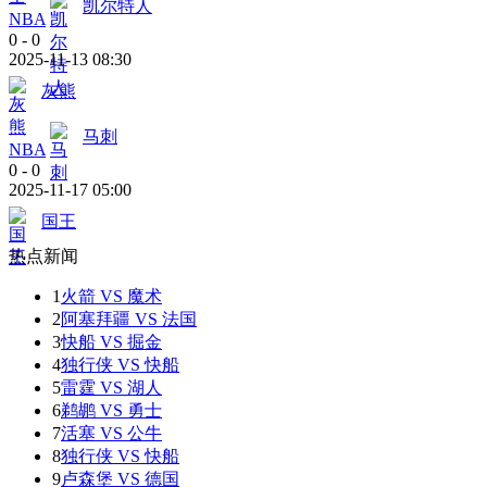
凯尔特人
NBA
0
-
0
2025-11-13 08:30
灰熊
马刺
NBA
0
-
0
2025-11-17 05:00
国王
热点新闻
1
火箭 VS 魔术
2
阿塞拜疆 VS 法国
3
快船 VS 掘金
4
独行侠 VS 快船
5
雷霆 VS 湖人
6
鹈鹕 VS 勇士
7
活塞 VS 公牛
8
独行侠 VS 快船
9
卢森堡 VS 德国