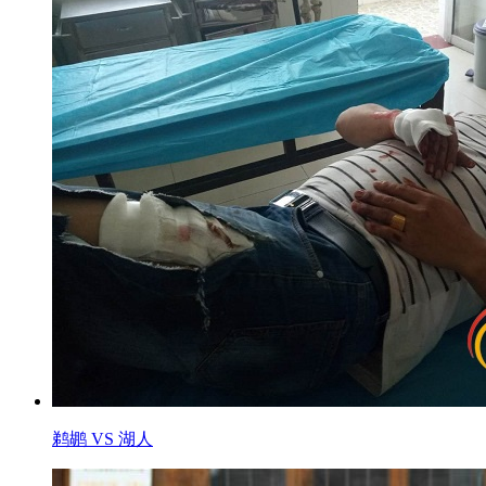
鹈鹕 VS 湖人