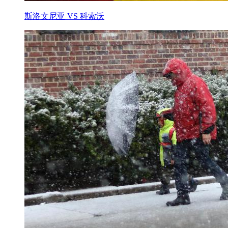
斯洛文尼亚 VS 科索沃