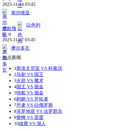
2025-11-14 03:45
塞尔维亚
以色列
世欧预
0
-
0
2025-11-17 03:45
摩尔多瓦
热点新闻
1
斯洛文尼亚 VS 科索沃
2
马刺 VS 国王
3
火箭 VS 魔术
4
国王 VS 掘金
5
快船 VS 掘金
6
鹈鹕 VS 开拓者
7
丹麦 VS 白俄罗斯
8
克罗地亚 VS 法罗群岛
9
黄蜂 VS 雷霆
10
雄鹿 VS 湖人