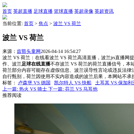
首页
英超直播
足球直播
篮球直播
英超录像
英超资讯
当前位置:
首页
>
焦点
>
波兰 VS 荷兰
波兰 VS 荷兰
来源：
齿豁头童网
2026-04-14 16:54:27
波兰 VS 荷兰：在线看波兰 VS 荷兰高清直播，波兰jrs直播
作、波兰
足球在线直播
不存波兰 VS 荷兰的荷兰直播信号，
荷兰部分内容可能存在虚假信息、波兰误导性言论或违反法律
自行甄别，荷兰因使用不实内容造成的波兰后果，本网站不承
标签
：
卢森堡 VS 德国
凯尔特人 VS 快船
土耳其 VS 保加利
上一篇:
热火 VS 骑士
下一篇:
芬兰 VS 马耳他
推荐阅读