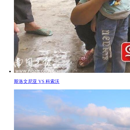
斯洛文尼亚 VS 科索沃