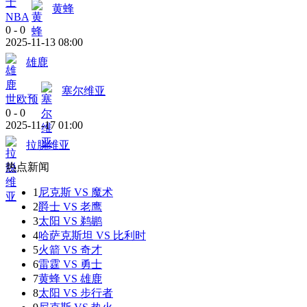
黄蜂
NBA
0
-
0
2025-11-13 08:00
雄鹿
塞尔维亚
世欧预
0
-
0
2025-11-17 01:00
拉脱维亚
热点新闻
1
尼克斯 VS 魔术
2
爵士 VS 老鹰
3
太阳 VS 鹈鹕
4
哈萨克斯坦 VS 比利时
5
火箭 VS 奇才
6
雷霆 VS 勇士
7
黄蜂 VS 雄鹿
8
太阳 VS 步行者