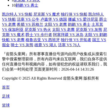
9
尼克斯 VS 热火
10
鹈鹕 VS 勇士
凯尔特人 VS 快船
尼克斯 VS 魔术
独行侠 VS 快船
凯尔特人
VS 快船
活塞 VS 公牛
卢森堡 VS 德国
挪威 VS 爱沙尼亚
爵士
VS 老鹰
希腊 VS 苏格兰
太阳 VS 老鹰
鹈鹕 VS 勇士
土耳其
VS 保加利亚
尼克斯 VS 热火
太阳 VS 老鹰
尼克斯 VS 灰熊
尼
克斯 VS 魔术
爵士 VS 步行者
阿塞拜疆 VS 冰岛
太阳 VS 鹈鹕
快船 VS 老鹰
格鲁吉亚 VS 西班牙
独行侠 VS 开拓者
国王 VS
掘金
骑士 VS 灰熊
雄鹿 VS 湖人
活塞 VS 76人
『齿豁头童网』所有赛事直播信号源均由用户收集或从搜索引
擎中搜索整理获得，所有内容均来自互联网，我们自身不提供
任何直播信号和视频内容，如有侵犯您的权益请联系我们，我
们会第一时间处理 页面更新时间：2026-04-14 14:31:26
Copyright © 2025 All Rights Reserved 齿豁头童网 版权所有
首页
足球
篮球