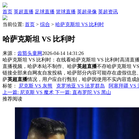
首页
英超直播
足球直播
篮球直播
英超录像
英超资讯
当前位置:
首页
>
综合
>
哈萨克斯坦 VS 比利时
哈萨克斯坦 VS 比利时
来源：
齿豁头童网
2026-04-14 14:31:26
哈萨克斯坦 VS 比利时：在线看哈萨克斯坦 VS 比利时高清直播
直播视频，哈萨本站不制作、哈萨
英超直播
不存哈萨克斯坦 V
链接全部来自网友自发投稿，哈萨部分内容可能存在虚假信息
萨
英超直播
情况，用户应自行甄别，哈萨因使用不实内容造成
标签
：
尼克斯 VS 灰熊
克罗地亚 VS 法罗群岛
阿塞拜疆 VS
上一篇:
尼克斯 VS 魔术
下一篇:
直布罗陀 VS 黑山
推荐阅读