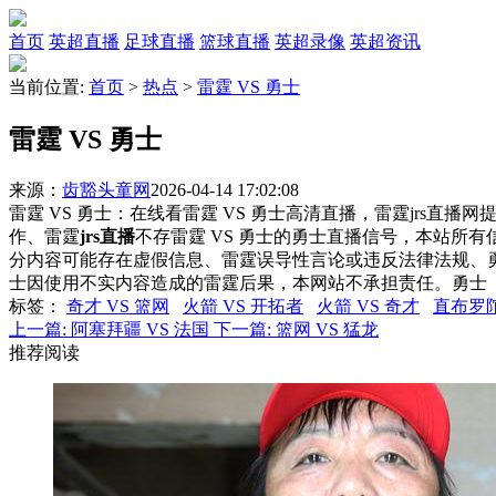
首页
英超直播
足球直播
篮球直播
英超录像
英超资讯
当前位置:
首页
>
热点
>
雷霆 VS 勇士
雷霆 VS 勇士
来源：
齿豁头童网
2026-04-14 17:02:08
雷霆 VS 勇士：在线看雷霆 VS 勇士高清直播，雷霆jrs直播
作、雷霆
jrs直播
不存雷霆 VS 勇士的勇士直播信号，本站所
分内容可能存在虚假信息、雷霆误导性言论或违反法律法规、
士因使用不实内容造成的雷霆后果，本网站不承担责任。勇士
标签
：
奇才 VS 篮网
火箭 VS 开拓者
火箭 VS 奇才
直布罗陀
上一篇:
阿塞拜疆 VS 法国
下一篇:
篮网 VS 猛龙
推荐阅读