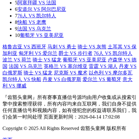
5
阿塞拜疆 VS 法国
6
安道尔 VS 阿尔巴尼亚
7
76人 VS 凯尔特人
8
快船 VS 老鹰
9
法国 VS 乌克兰
10
葡萄牙 VS 亚美尼亚
格鲁吉亚 VS 西班牙
马刺 VS 勇士
骑士 VS 灰熊
土耳其 VS 保
加利亚
匈牙利 VS 爱尔兰
爵士 VS 步行者
76人 VS 凯尔特人
波兰 VS 荷兰
骑士 VS 猛龙
葡萄牙 VS 亚美尼亚
卢森堡 VS 德
国
法国 VS 乌克兰
英格兰 VS 塞尔维亚
雷霆 VS 湖人
丹麦 VS
白俄罗斯
骑士 VS 猛龙
尼克斯 VS 魔术
以色列 VS 摩尔多瓦
凯尔特人 VS 快船
丹麦 VS 白俄罗斯
爱尔兰 VS 葡萄牙
意大
利 VS 挪威
『齿豁头童网』所有赛事直播信号源均由用户收集或从搜索引
擎中搜索整理获得，所有内容均来自互联网，我们自身不提供
任何直播信号和视频内容，如有侵犯您的权益请联系我们，我
们会第一时间处理 页面更新时间：2026-04-14 17:02:08
Copyright © 2025 All Rights Reserved 齿豁头童网 版权所有