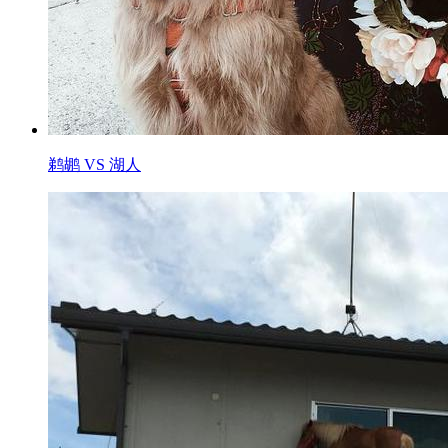
鹈鹕 VS 湖人