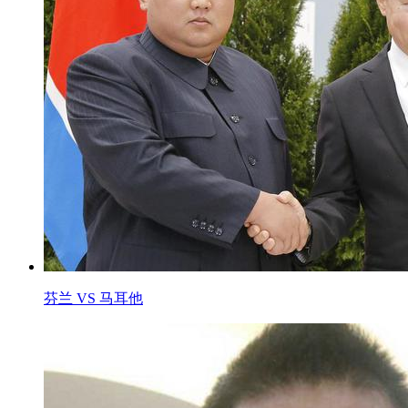
芬兰 VS 马耳他