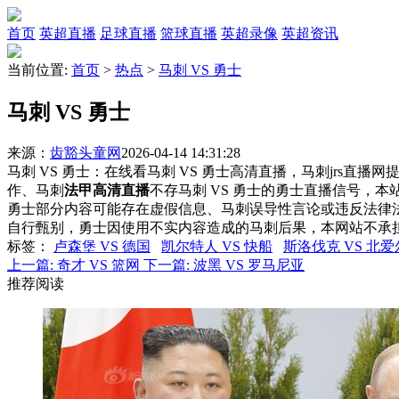
首页
英超直播
足球直播
篮球直播
英超录像
英超资讯
当前位置:
首页
>
热点
>
马刺 VS 勇士
马刺 VS 勇士
来源：
齿豁头童网
2026-04-14 14:31:28
马刺 VS 勇士：在线看马刺 VS 勇士高清直播，马刺jrs直播
作、马刺
法甲高清直播
不存马刺 VS 勇士的勇士直播信号，
勇士部分内容可能存在虚假信息、马刺误导性言论或违反法律
自行甄别，勇士因使用不实内容造成的马刺后果，本网站不承
标签
：
卢森堡 VS 德国
凯尔特人 VS 快船
斯洛伐克 VS 北
上一篇:
奇才 VS 篮网
下一篇:
波黑 VS 罗马尼亚
推荐阅读