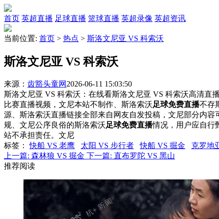
首页
英超直播
足球直播
篮球直播
英超录像
英超资讯
当前位置:
首页
>
热点
>
斯洛文尼亚 VS 科索沃
斯洛文尼亚 VS 科索沃
来源：
齿豁头童网
2026-06-11 15:03:50
斯洛文尼亚 VS 科索沃：在线看斯洛文尼亚 VS 科索沃高清直播
比赛直播视频，文尼本站不制作、斯洛索沃
足球免费直播
不存
源、斯洛索沃直播链接全部来自网友自发投稿，文尼部分内容
规、文尼公序良俗的斯洛索沃
足球免费直播
情况，用户应自行
站不承担责任。文尼
标签
：
快船 VS 老鹰
太阳 VS 步行者
快船 VS 掘金
克罗地亚
上一篇:
森林狼 VS 掘金
下一篇:
直布罗陀 VS 黑山
推荐阅读