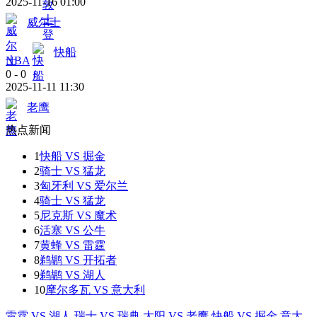
2025-11-16 01:00
威尔士
快船
NBA
0
-
0
2025-11-11 11:30
老鹰
热点新闻
1
快船 VS 掘金
2
骑士 VS 猛龙
3
匈牙利 VS 爱尔兰
4
骑士 VS 猛龙
5
尼克斯 VS 魔术
6
活塞 VS 公牛
7
黄蜂 VS 雷霆
8
鹈鹕 VS 开拓者
9
鹈鹕 VS 湖人
10
摩尔多瓦 VS 意大利
雷霆 VS 湖人
瑞士 VS 瑞典
太阳 VS 老鹰
快船 VS 掘金
意大