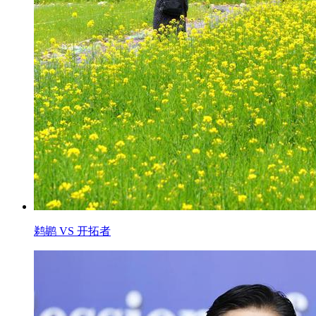
鹈鹕 VS 开拓者