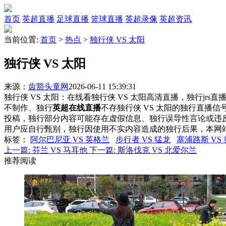
首页
英超直播
足球直播
篮球直播
英超录像
英超资讯
当前位置:
首页
>
热点
>
独行侠 VS 太阳
独行侠 VS 太阳
来源：
齿豁头童网
2026-06-11 15:39:31
独行侠 VS 太阳：在线看独行侠 VS 太阳高清直播，独行jrs
不制作、独行
英超在线直播
不存独行侠 VS 太阳的独行直播
投稿，独行部分内容可能存在虚假信息、独行误导性言论或违
用户应自行甄别，独行因使用不实内容造成的独行后果，本网
标签
：
阿尔巴尼亚 VS 英格兰
步行者 VS 猛龙
塞浦路斯 VS
上一篇:
芬兰 VS 马耳他
下一篇:
斯洛伐克 VS 北爱尔兰
推荐阅读