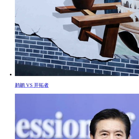
鹈鹕 VS 开拓者