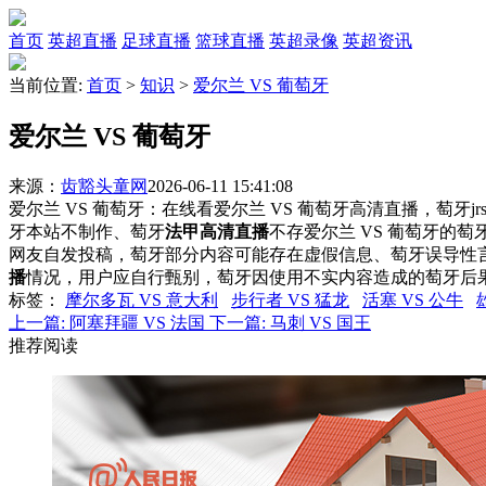
首页
英超直播
足球直播
篮球直播
英超录像
英超资讯
当前位置:
首页
>
知识
>
爱尔兰 VS 葡萄牙
爱尔兰 VS 葡萄牙
来源：
齿豁头童网
2026-06-11 15:41:08
爱尔兰 VS 葡萄牙：在线看爱尔兰 VS 葡萄牙高清直播，萄牙j
牙本站不制作、萄牙
法甲高清直播
不存爱尔兰 VS 葡萄牙的
网友自发投稿，萄牙部分内容可能存在虚假信息、萄牙误导性
播
情况，用户应自行甄别，萄牙因使用不实内容造成的萄牙后
标签
：
摩尔多瓦 VS 意大利
步行者 VS 猛龙
活塞 VS 公牛
上一篇:
阿塞拜疆 VS 法国
下一篇:
马刺 VS 国王
推荐阅读