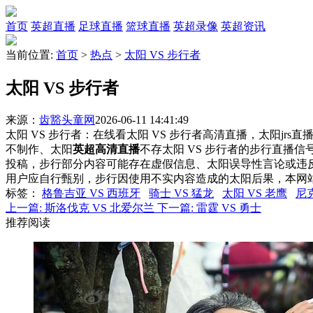
首页
英超直播
足球直播
篮球直播
英超录像
英超资讯
当前位置:
首页
>
热点
>
太阳 VS 步行者
太阳 VS 步行者
来源：
齿豁头童网
2026-06-11 14:41:49
太阳 VS 步行者：在线看太阳 VS 步行者高清直播，太阳jrs
不制作、太阳
英超高清直播
不存太阳 VS 步行者的步行直播
投稿，步行部分内容可能存在虚假信息、太阳误导性言论或违
用户应自行甄别，步行因使用不实内容造成的太阳后果，本网
标签
：
格鲁吉亚 VS 西班牙
骑士 VS 猛龙
太阳 VS 老鹰
尼克
上一篇:
斯洛伐克 VS 北爱尔兰
下一篇:
雷霆 VS 勇士
推荐阅读