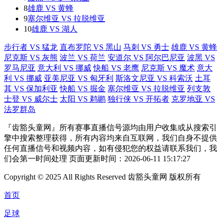
8
雄鹿 VS 黄蜂
9
塞尔维亚 VS 拉脱维亚
10
雄鹿 VS 湖人
步行者 VS 猛龙
直布罗陀 VS 黑山
马刺 VS 勇士
雄鹿 VS 黄蜂
尼克斯 VS 灰熊
波兰 VS 荷兰
安道尔 VS 阿尔巴尼亚
波黑 VS
罗马尼亚
意大利 VS 挪威
快船 VS 老鹰
尼克斯 VS 魔术
意大
利 VS 挪威
亚美尼亚 VS 匈牙利
斯洛文尼亚 VS 科索沃
土耳
其 VS 保加利亚
快船 VS 掘金
塞尔维亚 VS 拉脱维亚
列支敦
士登 VS 威尔士
太阳 VS 鹈鹕
独行侠 VS 开拓者
克罗地亚 VS
法罗群岛
『齿豁头童网』所有赛事直播信号源均由用户收集或从搜索引
擎中搜索整理获得，所有内容均来自互联网，我们自身不提供
任何直播信号和视频内容，如有侵犯您的权益请联系我们，我
们会第一时间处理 页面更新时间：2026-06-11 15:17:27
Copyright © 2025 All Rights Reserved 齿豁头童网 版权所有
首页
足球