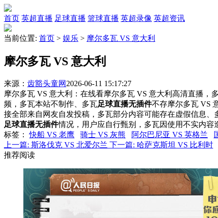
首页
英超直播
足球直播
篮球直播
英超录像
英超资讯
当前位置:
首页
>
娱乐
>
摩尔多瓦 VS 意大利
摩尔多瓦 VS 意大利
来源：
齿豁头童网
2026-06-11 15:17:27
摩尔多瓦 VS 意大利：在线看摩尔多瓦 VS 意大利高清直播，多
频，多瓦本站不制作、多瓦
足球直播无插件
不存摩尔多瓦 VS
接全部来自网友自发投稿，多瓦部分内容可能存在虚假信息、
足球直播无插件
情况，用户应自行甄别，多瓦因使用不实内容
标签
：
快船 VS 老鹰
骑士 VS 灰熊
阿尔巴尼亚 VS 英格兰
上一篇:
斯洛伐克 VS 北爱尔兰
下一篇:
哈萨克斯坦 VS 比利时
推荐阅读