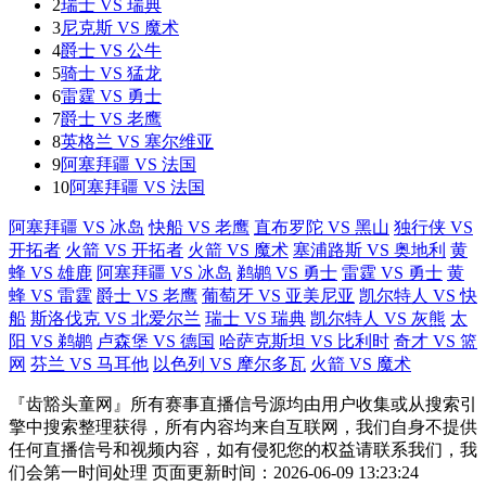
2
瑞士 VS 瑞典
3
尼克斯 VS 魔术
4
爵士 VS 公牛
5
骑士 VS 猛龙
6
雷霆 VS 勇士
7
爵士 VS 老鹰
8
英格兰 VS 塞尔维亚
9
阿塞拜疆 VS 法国
10
阿塞拜疆 VS 法国
阿塞拜疆 VS 冰岛
快船 VS 老鹰
直布罗陀 VS 黑山
独行侠 VS
开拓者
火箭 VS 开拓者
火箭 VS 魔术
塞浦路斯 VS 奥地利
黄
蜂 VS 雄鹿
阿塞拜疆 VS 冰岛
鹈鹕 VS 勇士
雷霆 VS 勇士
黄
蜂 VS 雷霆
爵士 VS 老鹰
葡萄牙 VS 亚美尼亚
凯尔特人 VS 快
船
斯洛伐克 VS 北爱尔兰
瑞士 VS 瑞典
凯尔特人 VS 灰熊
太
阳 VS 鹈鹕
卢森堡 VS 德国
哈萨克斯坦 VS 比利时
奇才 VS 篮
网
芬兰 VS 马耳他
以色列 VS 摩尔多瓦
火箭 VS 魔术
『齿豁头童网』所有赛事直播信号源均由用户收集或从搜索引
擎中搜索整理获得，所有内容均来自互联网，我们自身不提供
任何直播信号和视频内容，如有侵犯您的权益请联系我们，我
们会第一时间处理 页面更新时间：2026-06-09 13:23:24