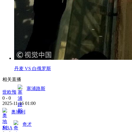
丹麦 VS 白俄罗斯
相关直播
塞浦路斯
世欧预
0
-
0
2025-11-16 01:00
奥地利
奇才
NBA