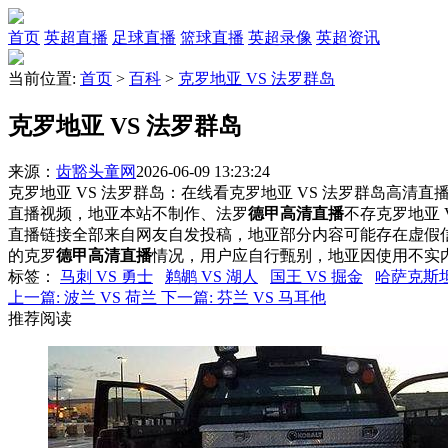
首页
英超直播
足球直播
篮球直播
英超录像
英超资讯
当前位置:
首页
>
百科
>
克罗地亚 VS 法罗群岛
克罗地亚 VS 法罗群岛
来源：
齿豁头童网
2026-06-09 13:23:24
克罗地亚 VS 法罗群岛：在线看克罗地亚 VS 法罗群岛高清直播
直播视频，地亚本站不制作、法罗
德甲高清直播
不存克罗地亚
直播链接全部来自网友自发投稿，地亚部分内容可能存在虚假
的克罗
德甲高清直播
情况，用户应自行甄别，地亚因使用不实
标签
：
马刺 VS 勇士
鹈鹕 VS 湖人
国王 VS 掘金
哈萨克斯坦
上一篇:
波兰 VS 荷兰
下一篇:
芬兰 VS 马耳他
推荐阅读